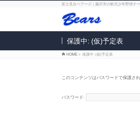
富士見台ベアーズ｜藤沢市の軟式少年野球チ
保護中: (仮)予定表
HOME
»
保護中: (仮)予定表
このコンテンツはパスワードで保護さ
パスワード: