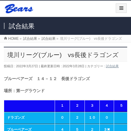
試合結果
HOME
»
試合結果
»
試合結果
»
境川リーグ(ブルー) vs長後ドラゴンズ
境川リーグ(ブルー) vs長後ドラゴンズ
投稿日 : 2022年3月27日
最終更新日時 : 2022年3月28日
カテゴリー :
試合結果
ブルーベアーズ １４－１２ 長後ドラゴンズ
場所：第一グラウンド
１
２
３
４
５
ドラゴンズ
０
２
１０
０
ブルーベアーズ
４
５
２
３✖