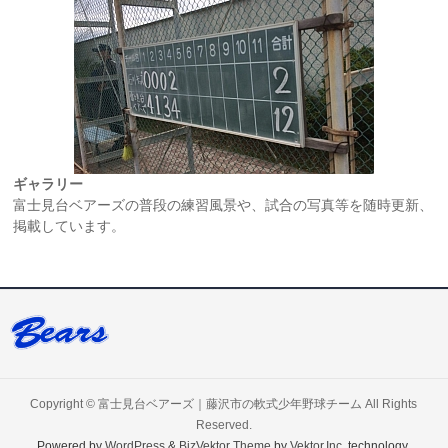
ギャラリー
富士見台ベアーズの普段の練習風景や、試合の写真等を随時更新、
掲載しています。
Copyright ©
富士見台ベアーズ｜藤沢市の軟式少年野球チーム
All Rights
Reserved.
Powered by
WordPress
&
BizVektor Theme
by
Vektor,Inc.
technology.