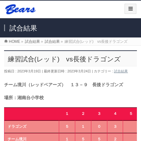
試合結果
HOME
»
試合結果
»
試合結果
»
練習試合(レッド) vs長後ドラゴンズ
練習試合(レッド) vs長後ドラゴンズ
投稿日 : 2023年3月19日
最終更新日時 : 2023年3月24日
カテゴリー :
試合結果
チーム境川（レッドベアーズ） １３－９ 長後ドラゴンズ
場所：湘南台小学校
１
２
３
４
５
ドラゴンズ
５
１
０
３
チーム境川
１
５
５
２