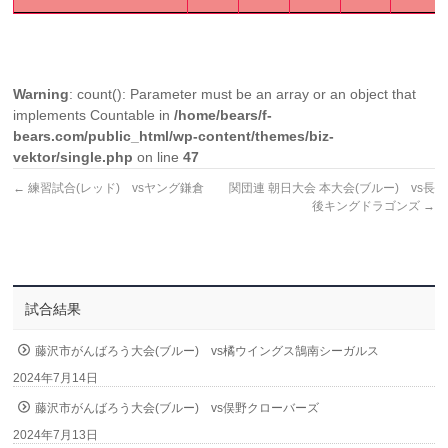
Warning
: count(): Parameter must be an array or an object that
implements Countable in
/home/bears/f-
bears.com/public_html/wp-content/themes/biz-
vektor/single.php
on line
47
←
練習試合(レッド) vsヤング鎌倉
関団連 朝日大会 本大会(ブルー) vs長
後キングドラゴンズ
→
試合結果
藤沢市がんばろう大会(ブルー) vs橘ウイングス鵠南シーガルス
2024年7月14日
藤沢市がんばろう大会(ブルー) vs俣野クローバーズ
2024年7月13日