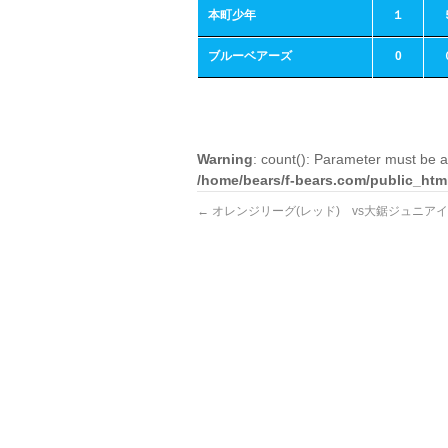
本町少年
１
ブルーベアーズ
0
Warning
: count(): Parameter must be a
/home/bears/f-bears.com/public_htm
←
オレンジリーグ(レッド) vs大鋸ジュニア