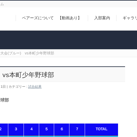
ーム
ベアーズについて 【動画あり】
入部案内
ギャラ
大会(ブルー) vs本町少年野球部
 vs本町少年野球部
月1日
カテゴリー :
試合結果
野球部
２
３
４
５
６
７
TOTAL