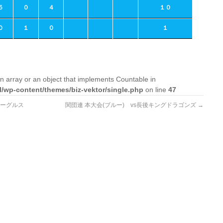
５
０
４
１０
０
１
０
１
n array or an object that implements Countable in
l/wp-content/themes/biz-vektor/single.php
on line
47
イーグルス
関団連 本大会(ブルー) vs長後キングドラゴンズ
→