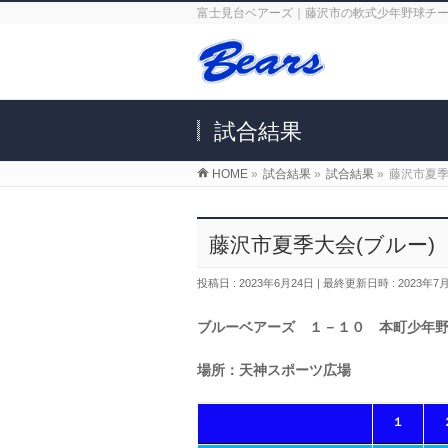
富士見台ベアーズ｜藤沢市の軟式少年野球チ
試合結果
HOME
»
試合結果
»
試合結果
»
藤沢市夏季
藤沢市夏季大会(ブルー)
投稿日 : 2023年6月24日
最終更新日時 : 2023年7
ブルーベアーズ １－１０ 本町少年
場所：天神スポーツ広場
１