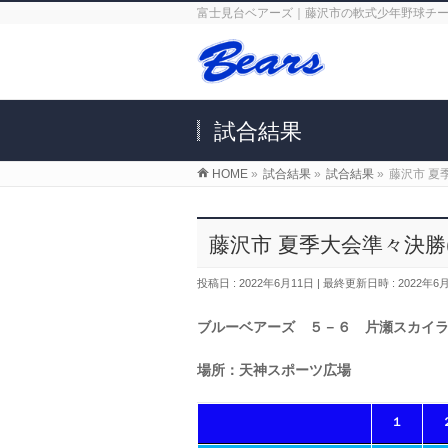
富士見台ベアーズ｜藤沢市の軟式少年野球チ
試合結果
HOME
»
試合結果
»
試合結果
»
藤沢市 夏
藤沢市 夏季大会準々決勝
投稿日 : 2022年6月11日
最終更新日時 : 2022年6
ブルーベアーズ ５－６ 片瀬スカイ
場所：天神スポーツ広場
１