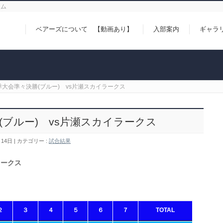
ーム
ベアーズについて 【動画あり】
入部案内
ギャラ
季大会準々決勝(ブルー) vs片瀬スカイラークス
(ブルー) vs片瀬スカイラークス
月14日
カテゴリー :
試合結果
ラークス
２
３
４
５
６
７
TOTAL