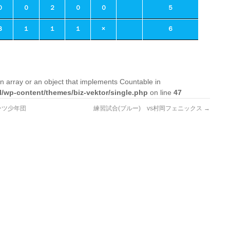
０
０
２
０
０
５
３
１
１
１
×
６
n array or an object that implements Countable in
l/wp-content/themes/biz-vektor/single.php
on line
47
ーツ少年団
練習試合(ブルー) vs村岡フェニックス
→