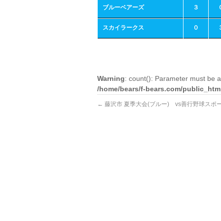
ブルーベアーズ
３
スカイラークス
０
Warning
: count(): Parameter must be a
/home/bears/f-bears.com/public_htm
←
藤沢市 夏季大会(ブルー) vs善行野球スポ