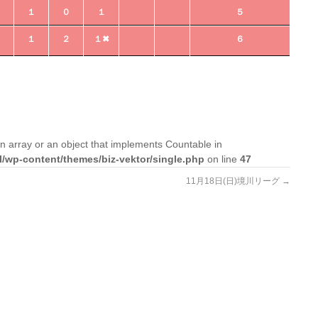
２
１
０
１
５
２
１
２
１✖
６
n array or an object that implements Countable in
l/wp-content/themes/biz-vektor/single.php
on line
47
11月18日(日)境川リーグ
→