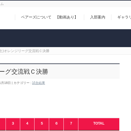
ーム
ベアーズについて 【動画あり】
入部案内
ギャラ
日(土)オレンジリーグ交流戦Ｃ決勝
リーグ交流戦Ｃ決勝
1月18日
カテゴリー :
試合結果
２
３
４
５
６
７
TOTAL