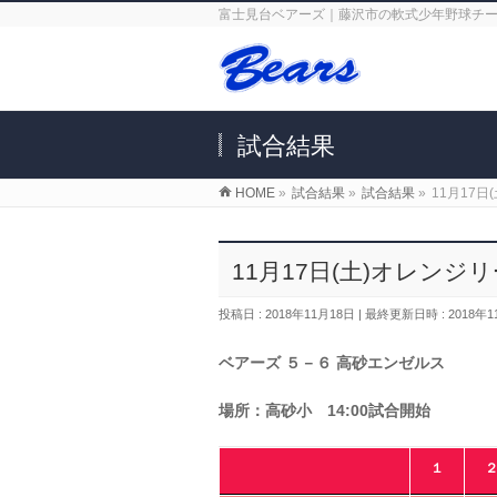
富士見台ベアーズ｜藤沢市の軟式少年野球チ
試合結果
HOME
»
試合結果
»
試合結果
»
11月17
11月17日(土)オレンジ
投稿日 : 2018年11月18日
最終更新日時 : 2018年1
ベアーズ ５－６ 高砂エンゼルス
場所：高砂小 14:00試合開始
１