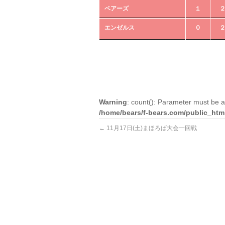
ベアーズ
１
エンゼルス
０
Warning
: count(): Parameter must be a
/home/bears/f-bears.com/public_htm
←
11月17日(土)まほろば大会一回戦