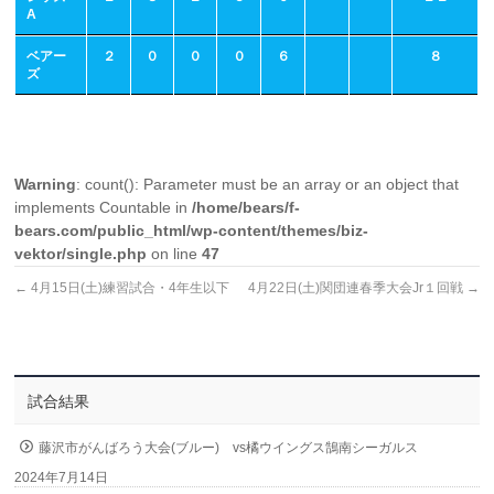
A
ベアー
２
０
０
０
６
８
ズ
Warning
: count(): Parameter must be an array or an object that
implements Countable in
/home/bears/f-
bears.com/public_html/wp-content/themes/biz-
vektor/single.php
on line
47
←
4月15日(土)練習試合・4年生以下
4月22日(土)関団連春季大会Jr１回戦
→
試合結果
藤沢市がんばろう大会(ブルー) vs橘ウイングス鵠南シーガルス
2024年7月14日