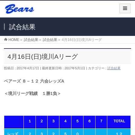
試合結果
HOME
»
試合結果
»
試合結果
»
4月16日(日)境川Aリーグ
4月16日(日)境川Aリーグ
投稿日 : 2017年4月17日
最終更新日時 : 2017年5月1日
カテゴリー :
試合結果
ベアーズ ８－１２ 六会レッズA
＜境川リーグ戦績 １勝1負＞
１
２
３
４
５
６
７
TOTAL
レッズ
２
３
２
５
０
１２