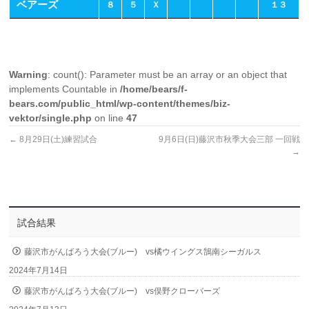
ベアーズ
８
５
Ｘ
１３
Warning
: count(): Parameter must be an array or an object that
implements Countable in
/home/bears/f-
bears.com/public_html/wp-content/themes/biz-
vektor/single.php
on line
47
←
8月29日(土)練習試合
9月6日(日)藤沢市秋季大会三部 一回戦
→
試合結果
藤沢市がんばろう大会(ブルー) vs橘ウイングス鵠南シーガルス
2024年7月14日
藤沢市がんばろう大会(ブルー) vs俣野クローバーズ