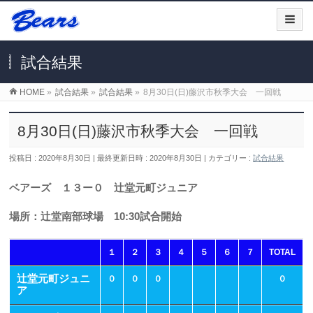
試合結果
HOME
»
試合結果
»
試合結果
»
8月30日(日)藤沢市秋季大会 一回戦
8月30日(日)藤沢市秋季大会 一回戦
投稿日 : 2020年8月30日
最終更新日時 : 2020年8月30日
カテゴリー :
試合結果
ベアーズ １３ー０ 辻堂元町ジュニア
場所：辻堂南部球場 10:30試合開始
１
２
３
４
５
６
７
TOTAL
辻堂元町ジュニ
０
０
０
０
ア