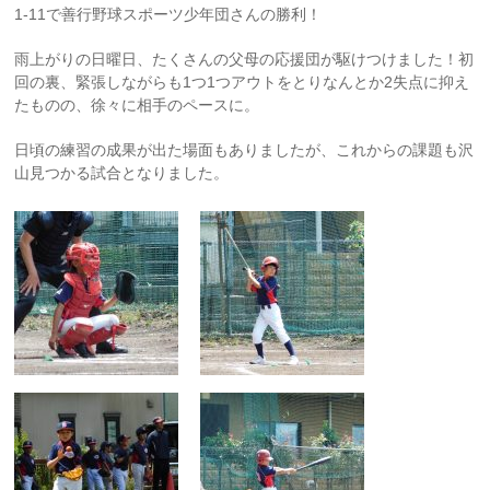
1-11
で善行野球スポーツ少年団さんの勝利！
雨上がりの日曜日、たくさんの父母の応援団が駆けつけました！初
回の裏、緊張しながらも
1
つ
1
つアウトをとりなんとか
2
失点に抑え
たものの、徐々に相手のペースに。
日頃の練習の成果が出た場面もありましたが、
これからの課題も沢
山見つかる試合となりました。