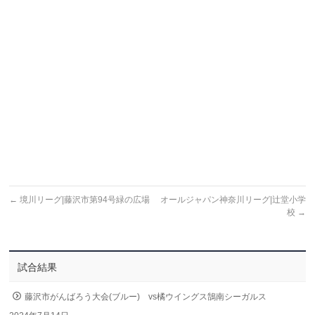
←
境川リーグ|藤沢市第94号緑の広場
オールジャパン神奈川リーグ|辻堂小学
校
→
試合結果
藤沢市がんばろう大会(ブルー) vs橘ウイングス鵠南シーガルス