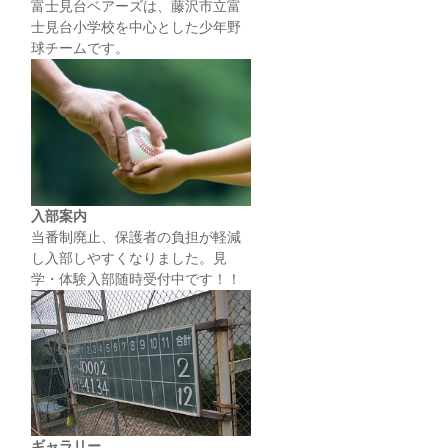
富士見台ベアーズは、藤沢市立富
士見台小学校を中心とした少年野
球チームです。
入部案内
当番制廃止、保護者の負担が軽減
し入部しやすくなりました。見
学・体験入部随時受付中です！！
ギャラリー