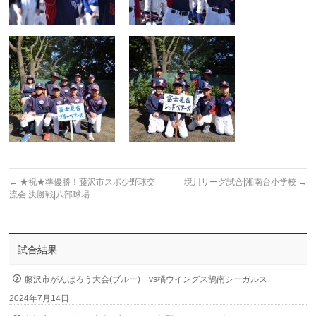
←
★祝★準優勝！藤沢市スポ少野球交
境川リーグ試合|湘南台小学校
→
流会 決勝戦|八部球場
試合結果
藤沢市がんばろう大会(ブルー) vs橘ウイングス鵠南シーガルス
2024年7月14日