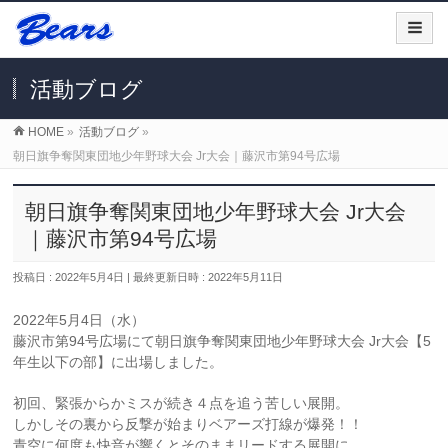
活動ブログ
HOME
»
活動ブログ
»
朝日旗争奪関東団地少年野球大会 Jr大会｜藤沢市第94号広場
朝日旗争奪関東団地少年野球大会 Jr大会
｜藤沢市第94号広場
投稿日 : 2022年5月4日
最終更新日時 : 2022年5月11日
2022年5月4日（水）
藤沢市第94号広場にて朝日旗争奪関東団地少年野球大会 Jr大会【5
年生以下の部】に出場しました。
初回、緊張からかミスが続き４点を追う苦しい展開。
しかしその裏から反撃が始まりベアーズ打線が爆発！！
青空に何度も快音が響くとそのままリードする展開に。