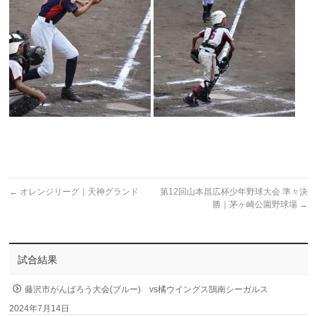
←
オレンジリーグ｜天神グランド
第12回山本昌広杯少年野球大会 準々決
勝｜茅ヶ崎公園野球場
→
試合結果
藤沢市がんばろう大会(ブルー) vs橘ウイングス鵠南シーガルス
2024年7月14日