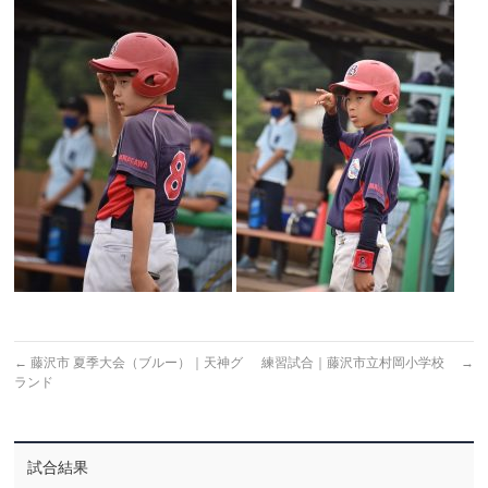
←
藤沢市 夏季大会（ブルー）｜天神グ
練習試合｜藤沢市立村岡小学校
→
ランド
試合結果